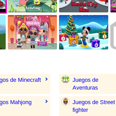
gos de Minecraft
Juegos de
Aventuras
gos Mahjong
Juegos de Street
fighter