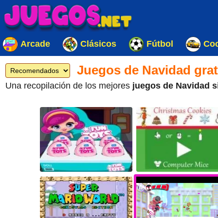
Arcade
Clásicos
Fútbol
Co
Juegos de Navidad grat
Una recopilación de los mejores
juegos de Navidad s