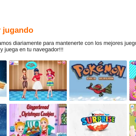
r jugando
amos diariamente para mantenerte con los mejores juego
 y juega en tu navegador!!!