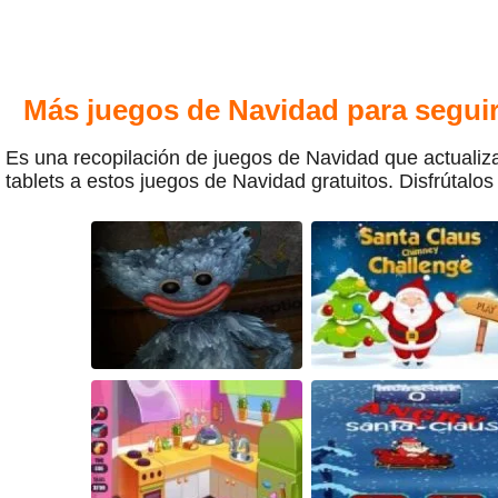
Más juegos de Navidad para segui
Es una recopilación de juegos de Navidad que actualiz
tablets a estos juegos de Navidad gratuitos. Disfrútalos