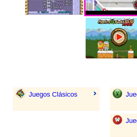
Juegos Clásicos
Jue
Jue