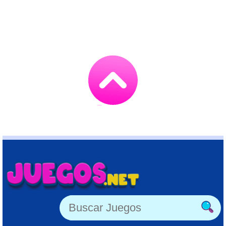
Go
to
TOP