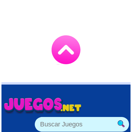
Go
to
TOP