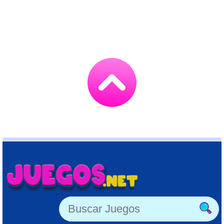
Go
to
TOP