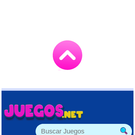
Go
to
TOP