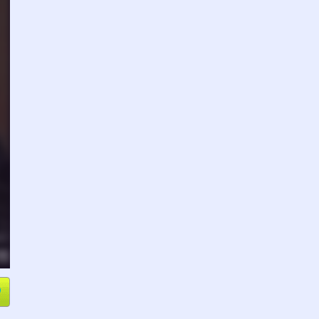
e
Compartir
L