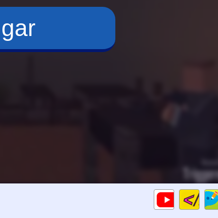
ugar
Cod
Gameplays
HTM