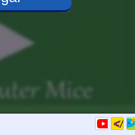
Cod
Gameplays
HTM