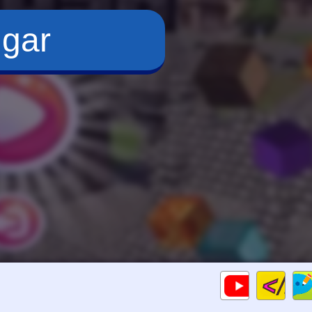
ugar
Cod
Gameplays
HTM