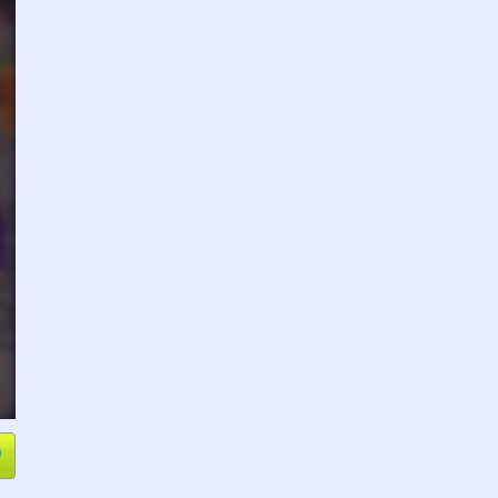
e
Compartir
L