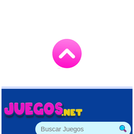
Go
to
TOP