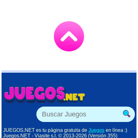
Go
to
TOP
JUEGOS.NET es tu página gratuita de
Juegos
en línea :)
Juegos.NET - Viasite s.l. © 2013-2026 (Versión 355)