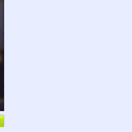
e
Compartir
L