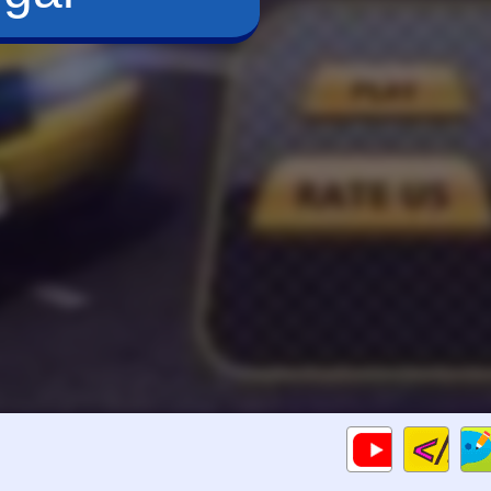
Cod
Gameplays
HTM