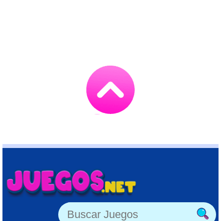
Go
to
TOP