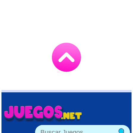
Go
to
TOP