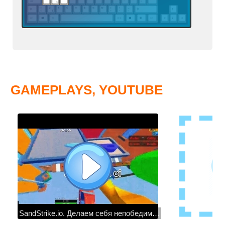
GAMEPLAYS, YOUTUBE
SandStrike.io. Делаем себя непобедимыми