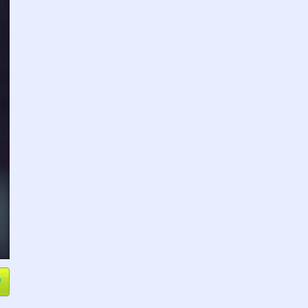
e
Compartir
L