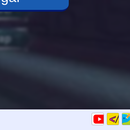
Cod
Gameplays
HTM