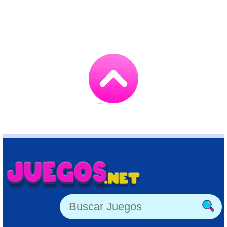
Go
to
TOP