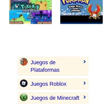
Juegos de
Plataformas
Juegos Roblox
Juegos de Minecraft