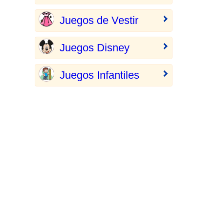
Juegos de Vestir
Juegos Disney
Juegos Infantiles