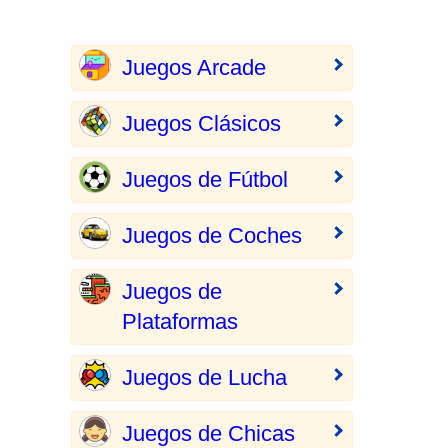
Juegos Arcade
Juegos Clásicos
Juegos de Fútbol
Juegos de Coches
Juegos de
Plataformas
Juegos de Lucha
Juegos de Chicas