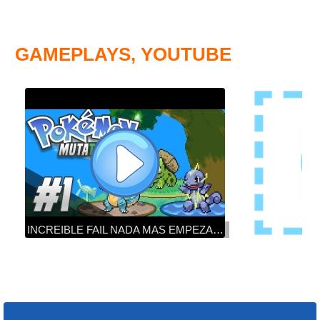
GAMEPLAYS, YOUTUBE
INCREIBLE FAIL NADA MAS EMPEZAR! - POKEMON MUTATIPO #01 Hardlocke