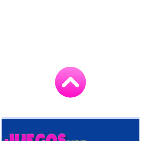
Go
to
TOP