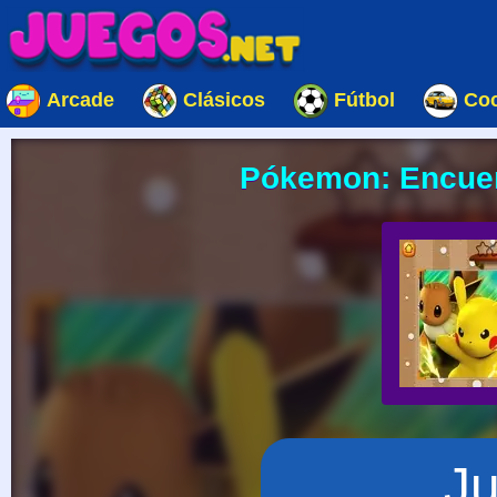
Arcade
Clásicos
Fútbol
Co
Pókemon: Encuent
J