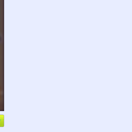
e
Compartir
L