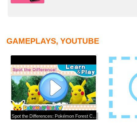
GAMEPLAYS, YOUTUBE
Spot the Differences: Pokémon Forest Concert | Learn & Play with Pokémon | Pokémon Kids TV​