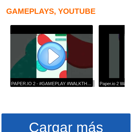
GAMEPLAYS, YOUTUBE
PAPER.IO 2 - #GAMEPLAY #WALKTHROUGH #ESPAÑOL
Paper.io 2 Walk
Cargar más