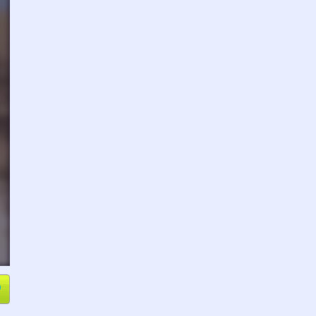
e
Compartir
L