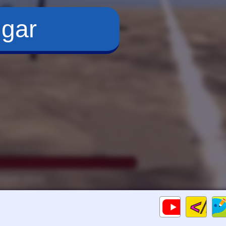
ugar
Cod
Gameplay
HTM