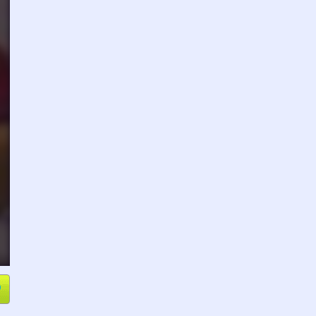
e
Compartir
L