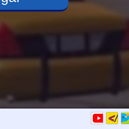
Cod
Gameplays
HTM