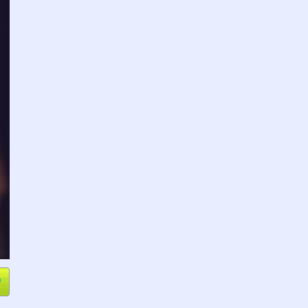
e
Compartir
L