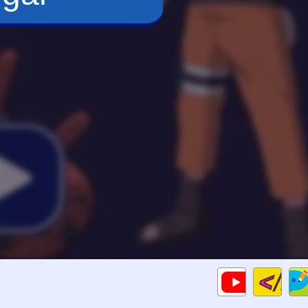
Cod
Gameplays
HTM