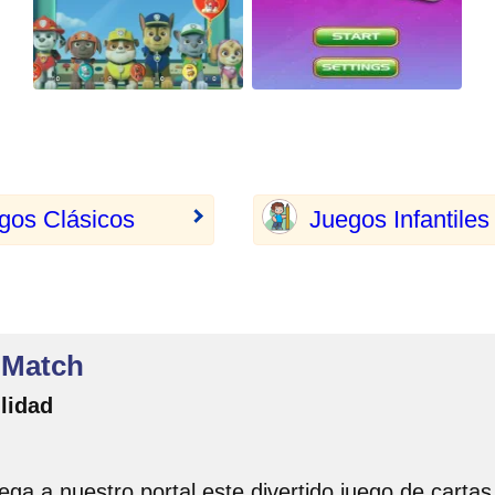
gos Clásicos
Juegos Infantiles
 Match
lidad
ga a nuestro portal este divertido juego de cartas