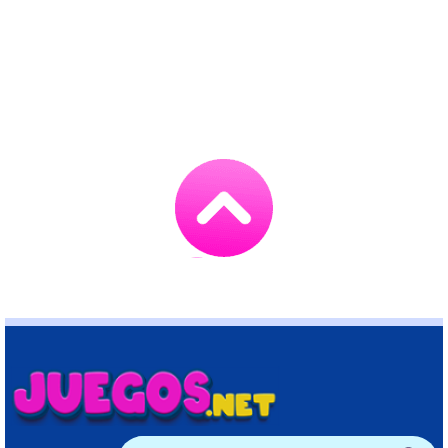
Go
to
TOP