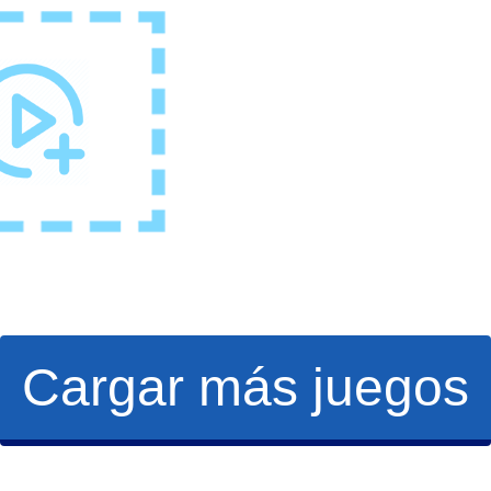
Cargar más juegos