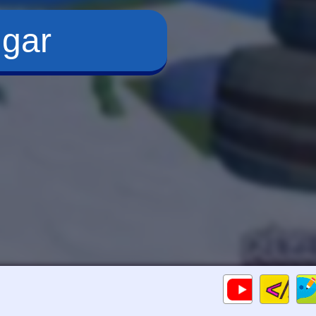
ugar
Cod
Gameplay
HTM