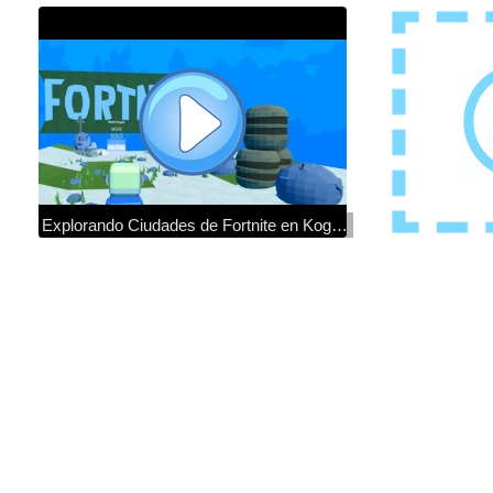
Explorando Ciudades de Fortnite en Kogama || Fortnite Kogama Gameplay