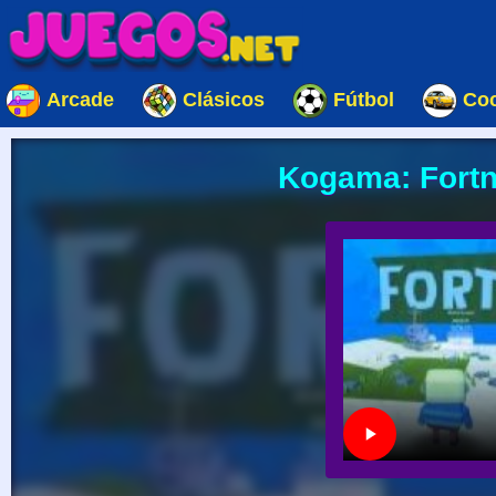
Arcade
Clásicos
Fútbol
Co
Kogama: Fortni