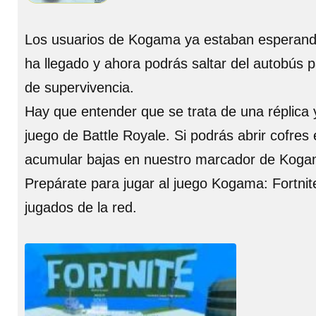
Los usuarios de Kogama ya estaban esperando
ha llegado y ahora podrás saltar del autobús pa
de supervivencia.
Hay que entender que se trata de una réplica
juego de Battle Royale. Si podrás abrir cofre
acumular bajas en nuestro marcador de Kogam
Prepárate para jugar al juego Kogama: Fortnite
jugados de la red.