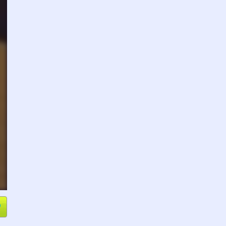
e
Compartir
L