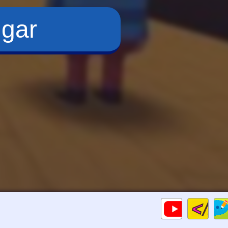
ugar
Cod
Gameplay
HTM