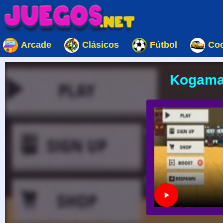
Arcade
Clásicos
Fútbol
Co
Kogama