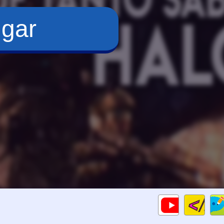
ugar
Cod
Gameplays
HTM