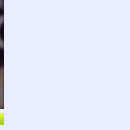
e
Compartir
L