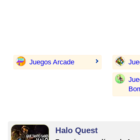
Juegos Arcade
Jue
Jue
Bo
Halo Quest