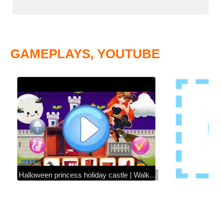
GAMEPLAYS, YOUTUBE
Halloween princess holiday castle | Walkthrough BestCrazyGames