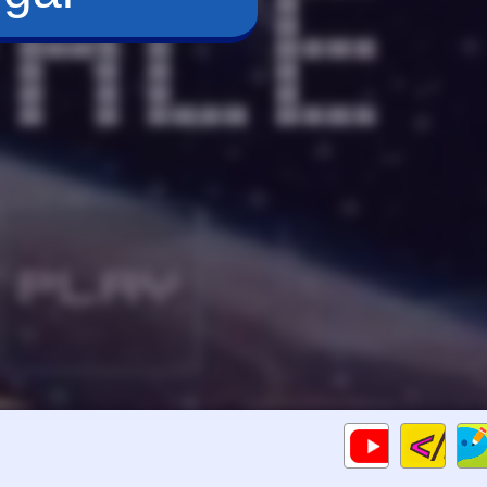
Cod
Gameplays
HTM