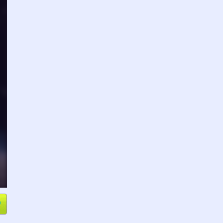
e
Compartir
L