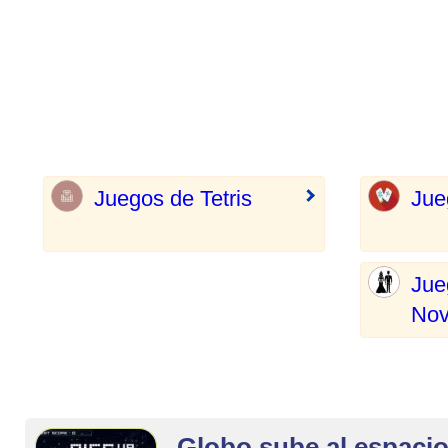
Juegos de Tetris
Jue
Jue
Nov
Globo sube al espaci