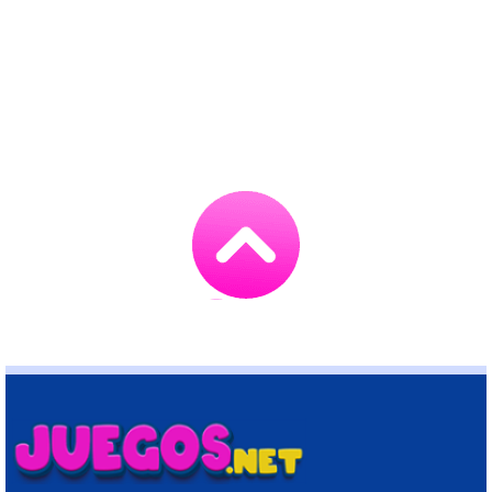
Go
to
TOP