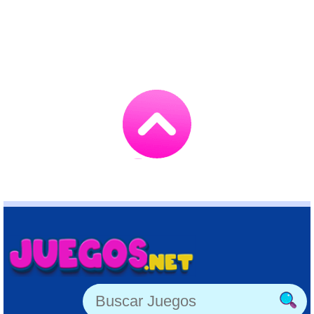
Go
to
TOP