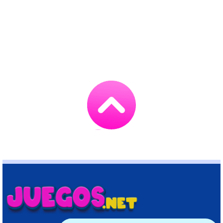
Go
to
TOP