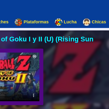
ches
Plataformas
Lucha
Chicas
f Goku I y II (U) (Rising Sun