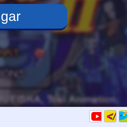
ugar
Cod
Gameplay
HTM