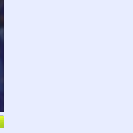
e
Compartir
L