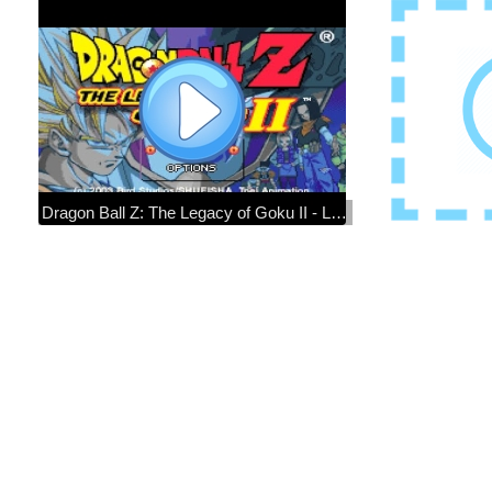
Dragon Ball Z: The Legacy of Goku II - Longplay | GBA