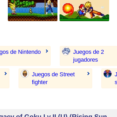
gos de Nintendo
Juegos de 2
jugadores
Juegos de Street
fighter
acy of Goku I y II (U) (Rising Sun