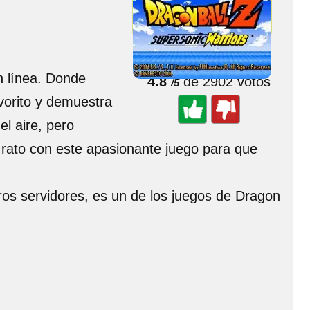
🌟 Valorar juego
n línea. Donde
4.8
de 2902 votos
/5
avorito y demuestra
el aire, pero
 rato con este apasionante juego para que
tros servidores, es un de los juegos de Dragon