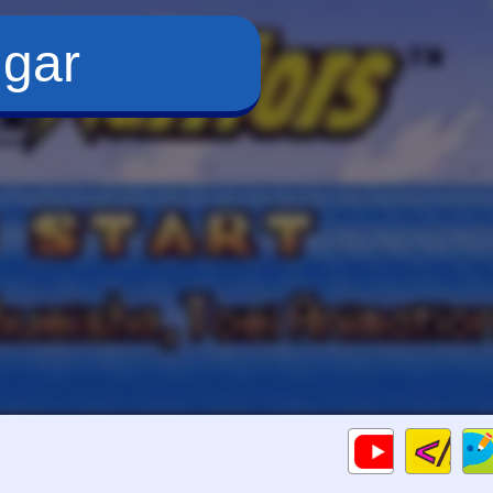
ugar
Cod
Gameplays
HTM