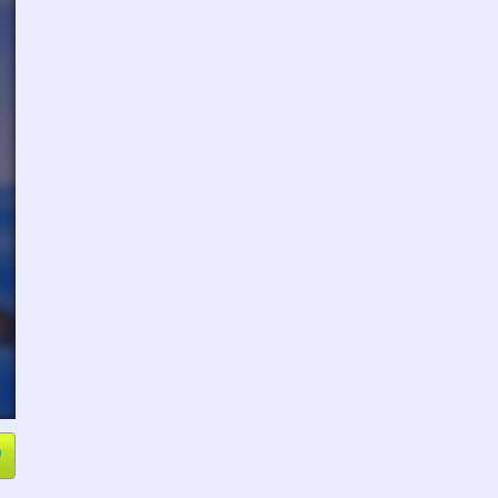
e
Compartir
L