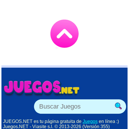
Go
to
TOP
JUEGOS.NET es tu página gratuita de
Juegos
en línea :)
Juegos.NET - Viasite s.l. © 2013-2026 (Versión 355)