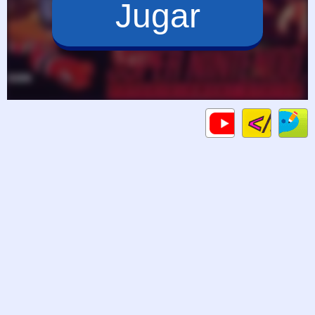
Jugar
Code
Gameplay
C
HTML