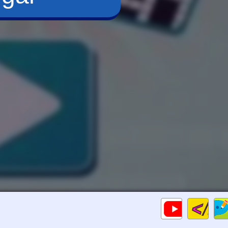
Cod
Gameplays
HTM