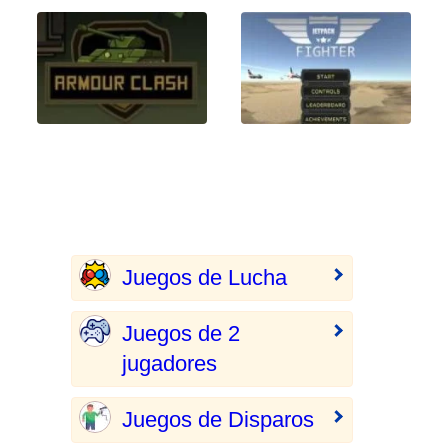
Juegos de Lucha
Juegos de 2
jugadores
Juegos de Disparos