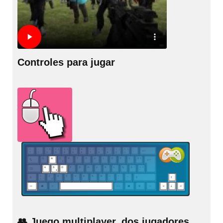
Controles para jugar
👥 Juego multiplayer, dos jugadores,