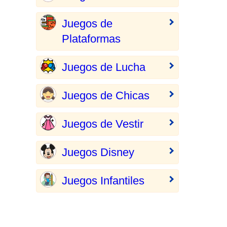
Juegos de
Plataformas
Juegos de Lucha
Juegos de Chicas
Juegos de Vestir
Juegos Disney
Juegos Infantiles