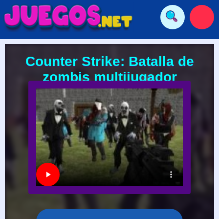
Counter Strike: Batalla de
zombis multijugador