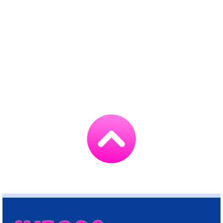
Go
to
TOP