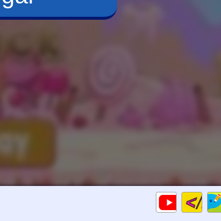
Cod
Gameplays
HTM