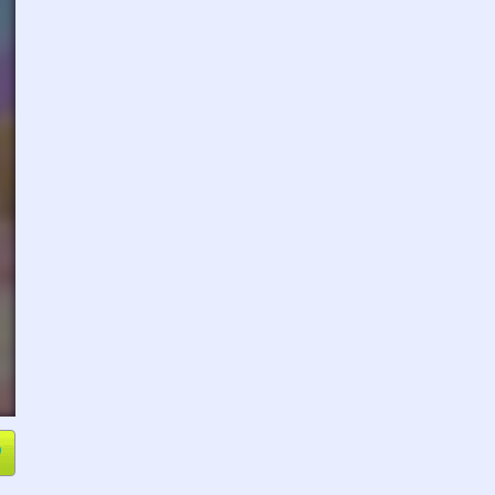
e
Compartir
L