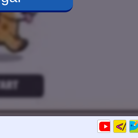
Cod
Gameplays
HTM