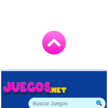
Go
to
TOP