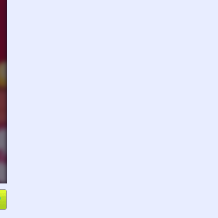
e
Compartir
L