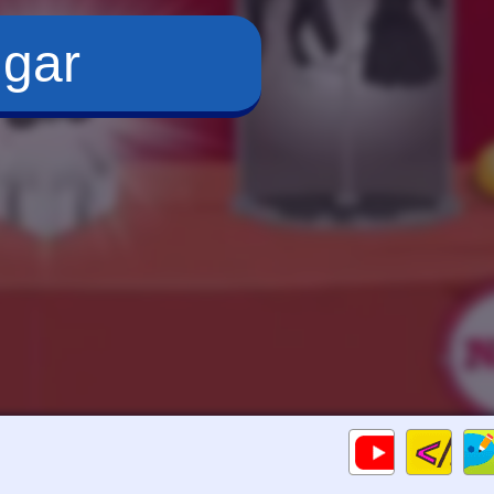
ugar
Cod
Gameplays
HTM