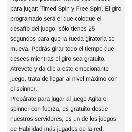
para jugar: Timed Spin y Free Spin. El giro
programado será el que coloque el
desafío del juego, sólo tienes 25
segundos para que la rueda giratoria se
mueva. Podrás girar todo el tiempo que
desees mientras el giro sea gratuito.
Atrévete y da clic a este emocionante
juego, trata de llegar al nivel máximo con
el spinner.
Prepárate para jugar al juego Agita el
spinner con fuerza, es gratuito desde
nuestros servidores, es un de los juegos
de Habilidad más jugados de la red.