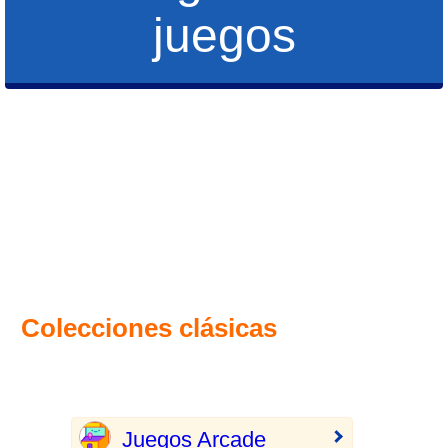
juegos
Colecciones clásicas
Juegos Arcade