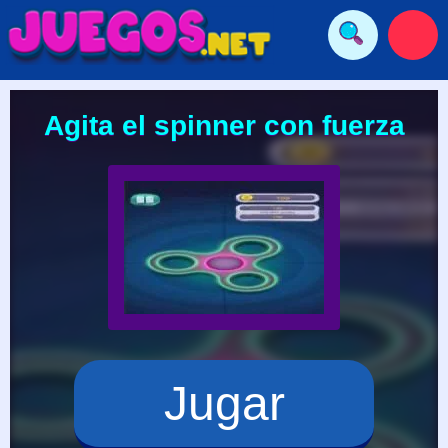
Agita el spinner con fuerza
Jugar