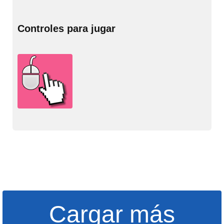
Controles para jugar
Cargar más