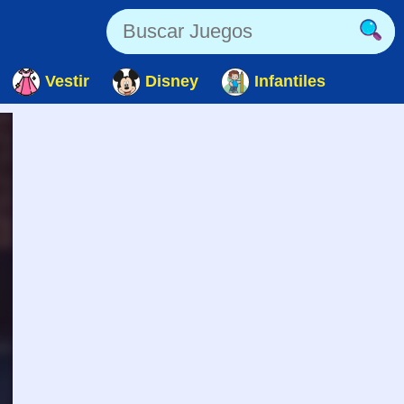
Vestir
Disney
Infantiles