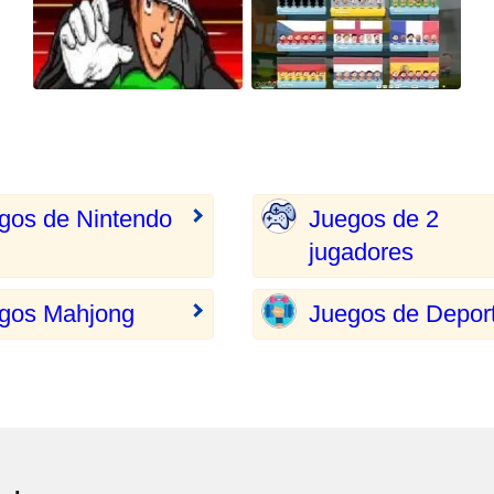
gos de Nintendo
Juegos de 2
jugadores
gos Mahjong
Juegos de Depor