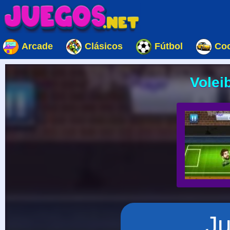
Arcade
Clásicos
Fútbol
Co
Volei
J