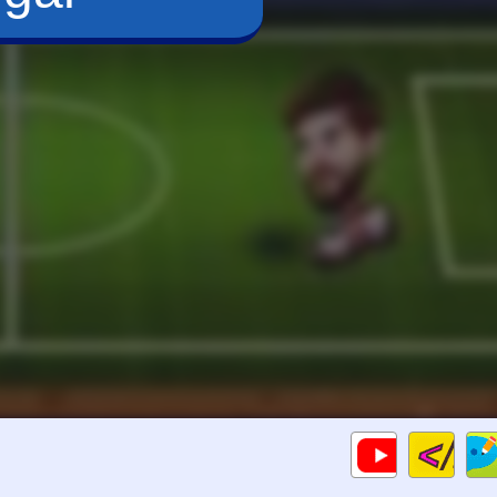
Cod
Gameplays
HTM