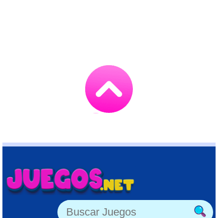
Go
to
TOP