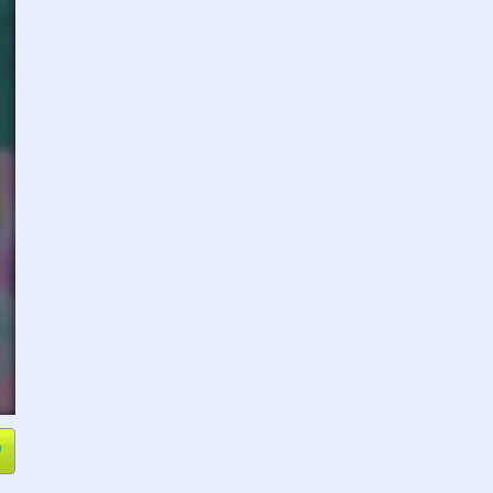
e
Compartir
L