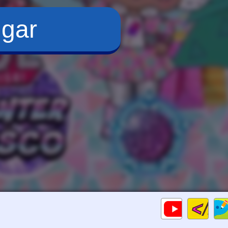
ugar
Cod
Gameplay
HTM