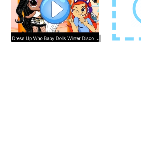
Dress Up Who Baby Dolls Winter Disco (Vestido bonecas lol com roupas lindas)#1jogosdiferentes