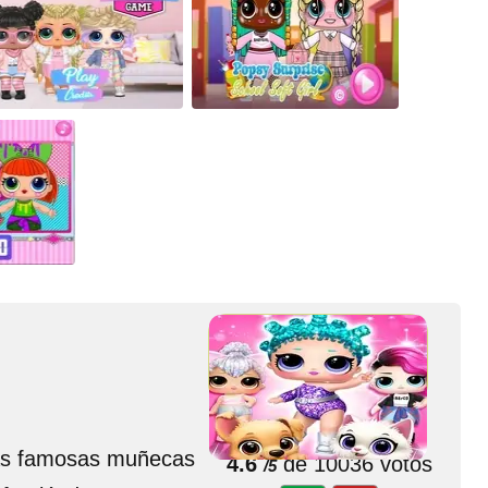
🌟 Valorar juego
las famosas muñecas
4.6
de 10036 votos
/5