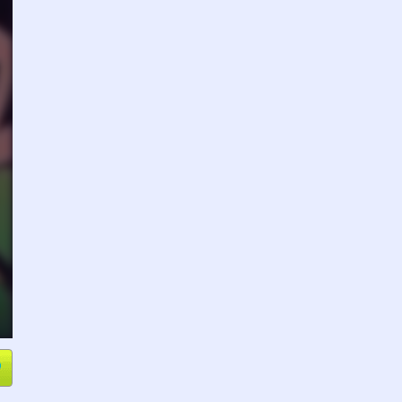
e
Compartir
L