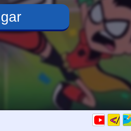
ugar
Cod
Gameplay
HTM