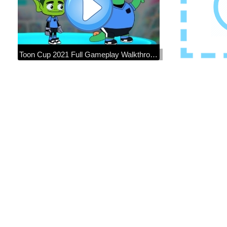
Toon Cup 2021 Full Gameplay Walkthrough