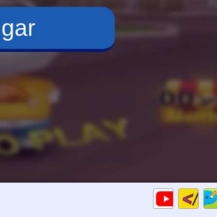
ugar
Cod
Gameplays
HTM