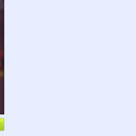
e
Compartir
L