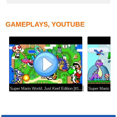
GAMEPLAYS, YOUTUBE
Super Mario World: Just Keef Edition [#1] • Super Mario World ROM Hack (Playthrough)